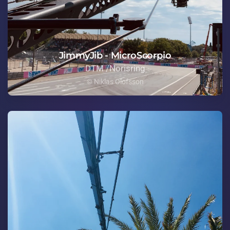
JimmyJib - MicroScorpio
DTM /Norisring
© Niklas Olofsson