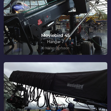
Moviebird 45
Hangar 7
© Niklas Olofsson