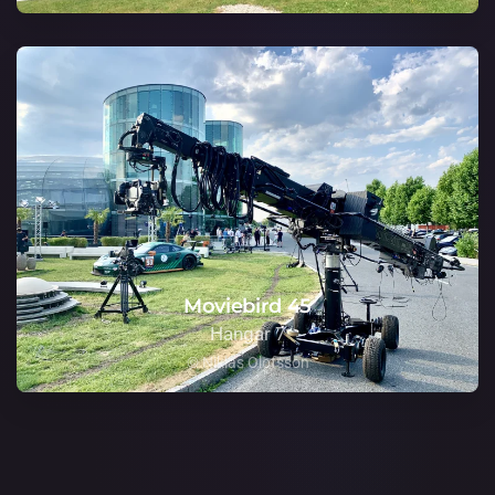
Moviebird 45
Hangar 7
© Niklas Olofsson