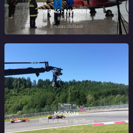
MB 45 - MiniMote
Red Bull
© Niklas Olofsson
MiniMote
Red Bull Ring / Spielberg
© Niklas Olofsson