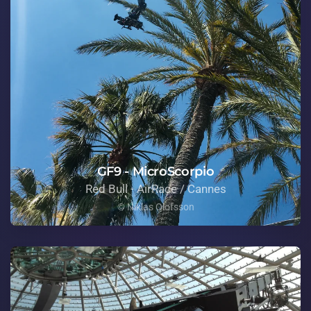
GF9 - MicroScorpio
Red Bull - AirRace / Cannes
© Niklas Olofsson