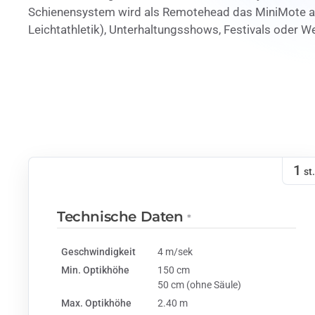
Schienensystem wird als Remotehead das MiniMote ange
Leichtathletik), Unterhaltungsshows, Festivals oder W
1
st.
Technische Daten
*
Geschwindigkeit
4 m/sek
Min. Optikhöhe
150 cm
50 cm (ohne Säule)
Max. Optikhöhe
2.40 m