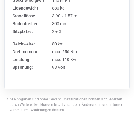
Geschwindigkeit
140 km/h
Eigengewicht
880 kg
Standfläche
3.90 x 1.57 m
Bodenfreiheit:
300 mm
Sitzplätze:
2 + 3
Reichweite:
80 km
Drehmoment:
max. 250 Nm
Leistung:
max. 110 Kw
Spannung:
98 Volt
*
Alle Angaben sind ohne Gewähr. Spezifikationen können sich jederzeit
durch Weiterentwicklungen leicht verändern. Änderungen und Irrtümer
vorbehalten. Abbildungen ähnlich.