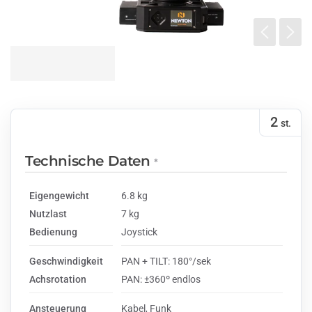
2
st.
Technische Daten
*
Eigengewicht
6.8 kg
Nutzlast
7 kg
Bedienung
Joystick
Geschwindigkeit
PAN + TILT: 180°/sek
Achsrotation
PAN: ±360º endlos
Ansteuerung
Kabel, Funk