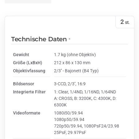
2
st.
Technische Daten
*
Gewicht
1.7 kg (ohne Objektiv)
Größe (LxBxH)
212 x 86 x 130 mm
Objektivfassung
2/3'' - Bajonett (B4 Typ)
Bildsensor
3-CCD, 2/3'', 16:9
Integrierte Filter
1: Clear, 1/4ND, 1/16ND, 1/64ND
A: CROSS, B: 3200K, C: 4300K, D:
6300K
Videoformate
1080i50/59.94
1080p50/59.94
720p50/59.94, 1080PsF24/23.98
25PsF, 29.97PsF